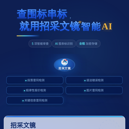
查
围
标
串
标
，
®
就
用
招
采
文
镜
AI
智
能
5
项智能审查
AI
围串标识别
全程
加密存储
招采文镜
段落雷同检测
语法错误检测
规律性报价检测
图片雷同检测
关键信息雷同检测
招采文镜